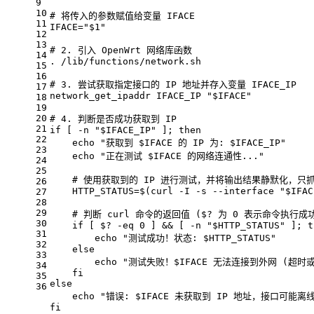
9
10
# 将传入的参数赋值给变量 IFACE
11
IFACE=
"
$1
"
12
13
# 2. 引入 OpenWrt 网络库函数
14
. /lib/functions/network.sh
15
16
# 3. 尝试获取指定接口的 IP 地址并存入变量 IFACE_IP
17
network_get_ipaddr IFACE_IP 
"
$IFACE
"
18
19
20
# 4. 判断是否成功获取到 IP
21
if
 [ -n 
"
$IFACE_IP
"
 ]; 
then
22
echo
"获取到 
$IFACE
 的 IP 为: 
$IFACE_IP
"
23
echo
"正在测试 
$IFACE
 的网络连通性..."
24
25
# 使用获取到的 IP 进行测试，并将输出结果静默化，只抓取
26
    HTTP_STATUS=$(curl -I -s --interface 
"
$IFAC
27
28
29
# 判断 curl 命令的返回值 ($? 为 0 表示命令执行成
30
if
 [ $? -eq 0 ] && [ -n 
"
$HTTP_STATUS
"
 ]; 
t
31
echo
"测试成功！状态: 
$HTTP_STATUS
"
32
else
33
echo
"测试失败！
$IFACE
 无法连接到外网 (超时或
34
fi
35
else
36
echo
"错误: 
$IFACE
 未获取到 IP 地址，接口可能离
fi