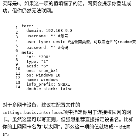
实际是6。如果这一项的值填错了的话，网页会提示你登陆成
功，但你仍然无法联网。
form:
1
domain:
192.168
.9
.8
2
username:
""
#账号
3
4
user_type:
uestc
#运营商类型，可以看仓库的readm
5
password:
""
#密码
6
meta:
7
"n":
"200"
8
type:
"1"
9
acid:
"6"
10
enc:
srun_bx1
11
os:
Windows
10
12
name:
windows
13
info_prefix:
SRBX1
14
double_stack:
false
对于多网卡设备，建议在配置文件的
项中指定你用于连接校园网的网
settings.basic.interfaces
卡。虽然这里可以写正则，但强烈推荐直接指定设备名。比如
你的上网网卡名为“以太网”，那么这一项的值就填成
"^以太网
。
$"