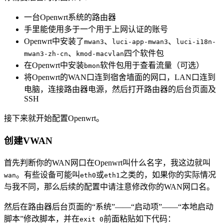
一台Openwrt系统的路由器
手里能使用多于一个用于上网认证的账号
Openwrt中安装了
、
、
mwan3
luci-app-mwan3
luci-i18n-
、
四个软件包
mwan3-zh-cn
kmod-macvlan
在Openwrt中安装
软件包用于查看流量（可选）
bmon
将Openwrt的WAN口连到宿舍墙面的网口，LAN口连到
电脑，连接路由器电源，然后打开路由器的后台页面及
SSH
接下来就开始配置Openwrt。
创建VWAN
首先判断你的WAN网口在Openwrt叫什么名字，我这边就叫
。有些设备可能叫
或
之类的，如果你的实际情况
wan
eth0
eth1
与我不同，那么后续的配置中请注意修改你的WAN网口名。
然后在路由器后台页面的“系统”——“启动项”——“本地启动
脚本”修改脚本，并在
前面粘贴如下代码：
exit 0