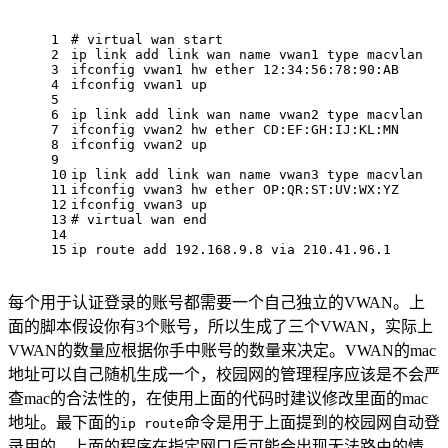
1
# virtual wan start
2
ip 
link
 add 
link
 wan name vwan1 
type
 macvlan
3
ifconfig vwan1 hw ether 12:34:56:78:90:AB
4
ifconfig vwan1 up
5
6
ip 
link
 add 
link
 wan name vwan2 
type
 macvlan
7
ifconfig vwan2 hw ether CD:EF:GH:IJ:KL:MN
8
ifconfig vwan2 up
9
10
ip 
link
 add 
link
 wan name vwan3 
type
 macvlan
11
ifconfig vwan3 hw ether OP:QR:ST:UV:WX:YZ
12
ifconfig vwan3 up
13
# virtual wan end
14
15
ip route add 192.168.9.8 via 210.41.96.1
每个用于认证登录的账号都需要一个自己独立的VWAN。上
面的脚本假设你有3个账号，所以生成了三个VWAN，实际上
VWAN的数量应根据你手中账号的数量来决定。VWAN的mac
地址可以自己随机生成一个，校园网的管理程序应该是不会严
查mac的合法性的，在使用上面的代码时建议修改里面的mac
地址。最下面的
命令是用于上面提到的校园网自动登
ip route
录用的，上面的程序在指定网口后可能会出现无法路由的情