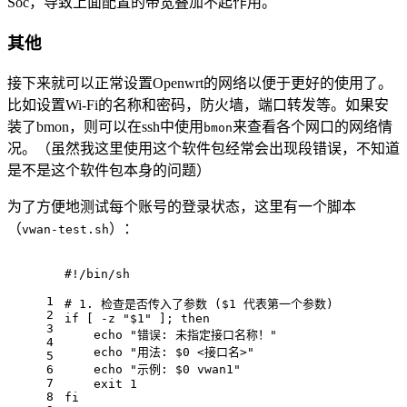
Soc，导致上面配置的带宽叠加不起作用。
其他
接下来就可以正常设置Openwrt的网络以便于更好的使用了。
比如设置Wi-Fi的名称和密码，防火墙，端口转发等。如果安
装了bmon，则可以在ssh中使用
来查看各个网口的网络情
bmon
况。（虽然我这里使用这个软件包经常会出现段错误，不知道
是不是这个软件包本身的问题）
为了方便地测试每个账号的登录状态，这里有一个脚本
（
）：
vwan-test.sh
#!/bin/sh
1
# 1. 检查是否传入了参数 ($1 代表第一个参数)
2
if
 [ -z 
"
$1
"
 ]; 
then
3
echo
"错误: 未指定接口名称！"
4
echo
"用法: 
$0
 <接口名>"
5
6
echo
"示例: 
$0
 vwan1"
7
exit
 1
8
fi