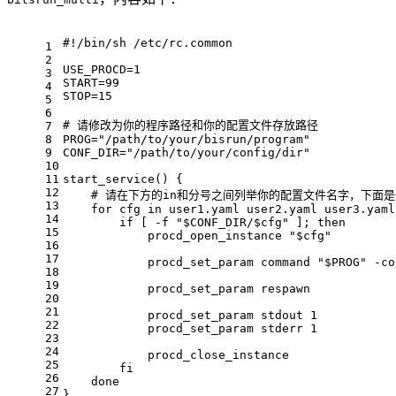
#!/bin/sh /etc/rc.common
1
2
USE_PROCD=1
3
START=99
4
STOP=15
5
6
# 请修改为你的程序路径和你的配置文件存放路径
7
8
PROG=
"/path/to/your/bisrun/program"
9
CONF_DIR=
"/path/to/your/config/dir"
10
11
start_service
() {
12
# 请在下方的in和分号之间列举你的配置文件名字，下面
13
for
 cfg 
in
 user1.yaml user2.yaml user3.yaml
14
if
 [ -f 
"
$CONF_DIR
/
$cfg
"
 ]; 
then
15
            procd_open_instance 
"
$cfg
"
16
17
            procd_set_param 
command
"
$PROG
"
 -co
18
19
            procd_set_param respawn
20
21
            procd_set_param stdout 1
22
            procd_set_param stderr 1
23
24
            procd_close_instance
25
fi
26
done
27
}