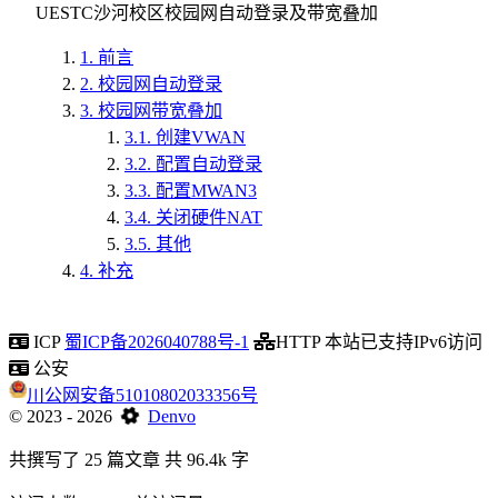
UESTC沙河校区校园网自动登录及带宽叠加
1.
前言
2.
校园网自动登录
3.
校园网带宽叠加
3.1.
创建VWAN
3.2.
配置自动登录
3.3.
配置MWAN3
3.4.
关闭硬件NAT
3.5.
其他
4.
补充
ICP
蜀ICP备2026040788号-1
HTTP
本站已支持IPv6访问
公安
川公网安备51010802033356号
©
2023
- 2026
Denvo
共撰写了 25 篇文章
共 96.4k 字