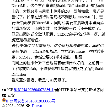
DirectML。这个东西拿来跑Stable Diffusion是无法跑满显
卡的，大概只能占用显卡性能的2/3。既然如此，我还是
尝试了。如果在运行时发现找不到模块DirectML时，需
要通过pip安装DirectML，同时也需要在启动脚本里面添
加重新安装torch的参数。最终捣鼓一通后还是成功了。
但是出图的话全默认配置，512
512的平均2分半一张，速
度还是稍显逊色。
最后仅通过CPU来运行。这个运行起来最简单，同时也
是最慢的。与DirectML相比，同样的Promote，同样的参
数，512
512，竟然需要6分半才能出一张图！
而网上的显卡计算平台也没有看到什么好的，之前有一
个谷歌的Colab，不过貌似在1年前就被限制了运行Stable
Diffusion。
看来至少最近，我是与AI无缘了。
ICP
蜀ICP备2026040788号-1
HTTP
本站已支持IPv6访问
公安
川公网安备51010802033356号
©
2023
- 2026
Denvo