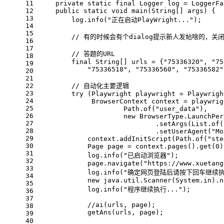
11
private
static
final
Logger
log
=
 LoggerFa
12
public
static
void
main
(String[] args)
 {
13
        log.info(
"正在启动PlayWright..."
);
14
15
// 有的时候会有个dialog提示新人发帖啥的，关闭按
16
17
// 答题的URL
18
final
 String[] urls = {
"75336320"
, 
"75
19
"75336518"
, 
"75336560"
, 
"75336582"
20
21
22
// 自动化主要逻辑
23
try
 (
Playwright
playwright
=
 Playwrigh
24
BrowserContext
context
=
 playwrig
25
                     Path.of(
"user_data"
),
26
new
BrowserType
.LaunchPer
27
                             .setArgs(List.of(
28
                             .setUserAgent(
"Mo
29
            context.addInitScript(Path.of(
"ste
30
Page
page
=
 context.pages().get(
0
)
31
            log.info(
"已启动浏览器"
);
32
            page.navigate(
"https://www.xuetang
33
            log.info(
"确定网页登陆后请按下回车继续执
34
new
java
.util.Scanner(System.in).n
35
            log.info(
"程序继续执行..."
);
36
37
//ai(urls, page);
38
            getAns(urls, page);
39
40