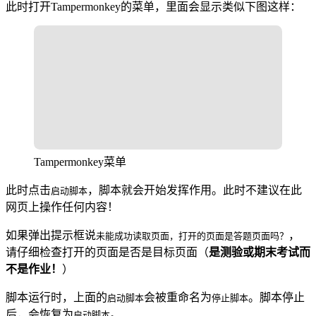
此时打开Tampermonkey的菜单，里面会显示类似下图这样：
Tampermonkey菜单
此时点击
，脚本就会开始发挥作用。此时不建议在此
启动脚本
网页上操作任何内容！
如果弹出提示框说
，
未能成功读取页面，打开的页面是答题页面吗？
请仔细检查打开的页面是否是目标页面（
是测验或期末考试而
不是作业！
）
脚本运行时，上面的
会被重命名为
。脚本停止
启动脚本
停止脚本
后，会恢复为
。
启动脚本