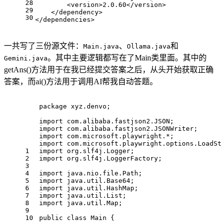
28
<
version
>
2.0.60
</
version
>
29
</
dependency
>
30
</
dependencies
>
一共写了三份源文件：
、
和
Main.java
Ollama.java
。其中主要逻辑都写在了Main类里面。其中的
Gemini.java
getAns()方法用于在我已经提交答案之后，从头开始获取正确
答案，而ai()方法用于调用AI帮我自动答题。
package
 xyz.denvo;
import
 com.alibaba.fastjson2.JSON;
import
 com.alibaba.fastjson2.JSONWriter;
import
 com.microsoft.playwright.*;
import
 com.microsoft.playwright.options.LoadSt
1
import
 org.slf4j.Logger;
2
import
 org.slf4j.LoggerFactory;
3
4
import
 java.nio.file.Path;
5
import
 java.util.Base64;
6
import
 java.util.HashMap;
7
import
 java.util.List;
8
import
 java.util.Map;
9
10
public
class
Main
 {