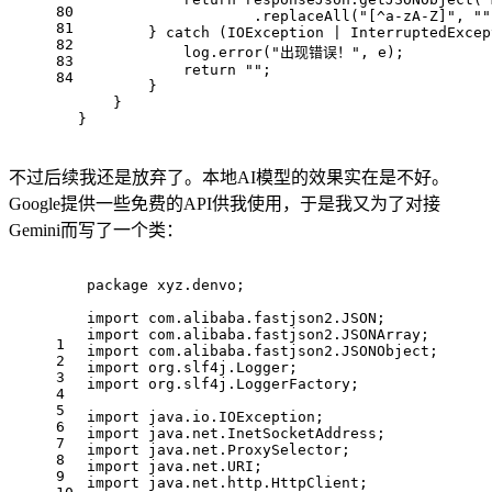
80
                    .replaceAll(
"[^a-zA-Z]"
, 
""
81
        } 
catch
 (IOException | InterruptedExcep
82
            log.error(
"出现错误！"
, e);
83
return
""
;
84
        }
    }
}
不过后续我还是放弃了。本地AI模型的效果实在是不好。
Google提供一些免费的API供我使用，于是我又为了对接
Gemini而写了一个类：
package
 xyz.denvo;
import
 com.alibaba.fastjson2.JSON;
import
 com.alibaba.fastjson2.JSONArray;
1
import
 com.alibaba.fastjson2.JSONObject;
2
import
 org.slf4j.Logger;
3
import
 org.slf4j.LoggerFactory;
4
5
import
 java.io.IOException;
6
import
 java.net.InetSocketAddress;
7
import
 java.net.ProxySelector;
8
import
 java.net.URI;
9
import
 java.net.http.HttpClient;