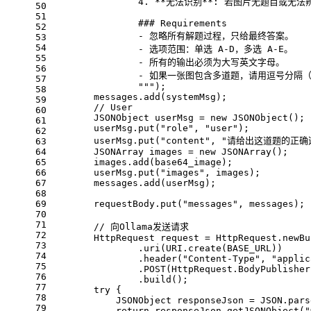
                4. **无法识别**: 若图片无题目或无
50
51
                ### Requirements
52
                - 忽略所有解题过程，只给最终答案。
53
54
                - 选项范围：单选 A-D，多选 A-E。
55
                - 所有的输出必须为大写英文字母。
56
                - 如果一张图包含多道题，请用逗号分隔（
57
                """
);
58
        messages.add(systemMsg);
59
// User
60
JSONObject
userMsg
=
new
JSONObject
();
61
        userMsg.put(
"role"
, 
"user"
);
62
        userMsg.put(
"content"
, 
"请给出这道题的正确
63
64
JSONArray
images
=
new
JSONArray
();
65
        images.add(base64_image);
66
        userMsg.put(
"images"
, images);
67
        messages.add(userMsg);
68
69
        requestBody.put(
"messages"
, messages);
70
71
// 向Ollama发送请求
72
HttpRequest
request
=
 HttpRequest.newBu
73
                .uri(URI.create(BASE_URL))
74
                .header(
"Content-Type"
, 
"applic
75
                .POST(HttpRequest.BodyPublisher
76
                .build();
77
try
 {
78
JSONObject
responseJson
=
 JSON.pars
79
return
 responseJson.getJSONObject(
"