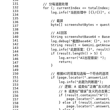
131
// 分每道题处理
132
for
 (; currentIndex <= totalIndex;
133
                log.info(
"当前处理中 [{}/{}]"
, c
134
135
// 截屏
136
byte
[] screenshotBytes = quest
137
138
// AI回答
139
140
String
screenshotBase64
=
 Base
141
                log.debug(
"截图base64：{}"
, scr
142
String
result
=
 Gemini.getAnsw
143
                log.info(
"此题答案：{}"
, result)
144
if
 (result.length() > 
5
) {
145
                    log.error(
"AI出现错误！"
);
146
return
;
147
                }
148
149
150
// 根据AI的答案勾选每一个符合的选项
151
if
 (page.locator(
".answerList 
152
                    log.info(
"此题为判断题"
);
153
// 逻辑：A 或类似“正确”含义的点击
154
// B 或类似“错误”含义的点击第二个
155
if
 (result.contains(
"A"
)) 
156
                        page.locator(
".answerL
157
                    } 
else
if
 (result.contains
158
                        page.locator(
".answerL
159
                    } 
else
 {