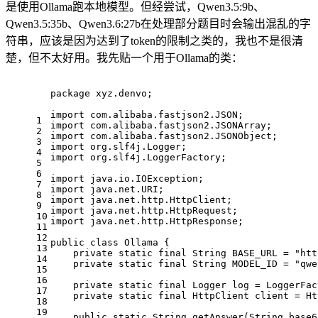
是使用Ollama跑本地模型。但经尝试，Qwen3.5:9b、
Qwen3.5:35b、Qwen3.6:27b在处理部分题目时会输出混乱的字
符串，应该是因为达到了token的限制之类的，我也不是很清
楚，但不太好用。我先贴一个用于Ollama的类：
package
 xyz.denvo;
import
 com.alibaba.fastjson2.JSON;
1
import
 com.alibaba.fastjson2.JSONArray;
2
import
 com.alibaba.fastjson2.JSONObject;
3
import
 org.slf4j.Logger;
4
import
 org.slf4j.LoggerFactory;
5
6
import
 java.io.IOException;
7
import
 java.net.URI;
8
import
 java.net.http.HttpClient;
9
import
 java.net.http.HttpRequest;
10
import
 java.net.http.HttpResponse;
11
12
public
class
Ollama
 {
13
private
static
final
String
BASE_URL
=
"htt
14
private
static
final
String
MODEL_ID
=
"qwe
15
16
private
static
final
Logger
log
=
 LoggerFac
17
private
static
final
HttpClient
client
=
 Ht
18
19
public
static
 String 
getAnswer
(String base6