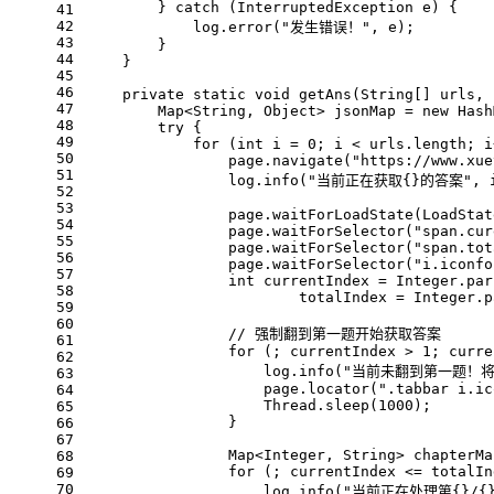
        } 
catch
 (InterruptedException e) {
41
42
            log.error(
"发生错误！"
, e);
43
        }
44
    }
45
46
private
static
void
getAns
(String[] urls, 
47
        Map<String, Object> jsonMap = 
new
Hash
48
try
 {
49
for
 (
int
i
=
0
; i < urls.length; i
50
                page.navigate(
"https://www.xue
51
                log.info(
"当前正在获取{}的答案"
, 
52
53
                page.waitForLoadState(LoadStat
54
                page.waitForSelector(
"span.cur
55
                page.waitForSelector(
"span.tot
56
                page.waitForSelector(
"i.iconfo
57
int
currentIndex
=
 Integer.par
58
                        totalIndex = Integer.p
59
60
// 强制翻到第一题开始获取答案
61
for
 (; currentIndex > 
1
; curre
62
                    log.info(
"当前未翻到第一题！将
63
                    page.locator(
".tabbar i.ic
64
                    Thread.sleep(
1000
);
65
                }
66
67
                Map<Integer, String> chapterMa
68
for
 (; currentIndex <= totalIn
69
70
                    log.info(
"当前正在处理第{}/{