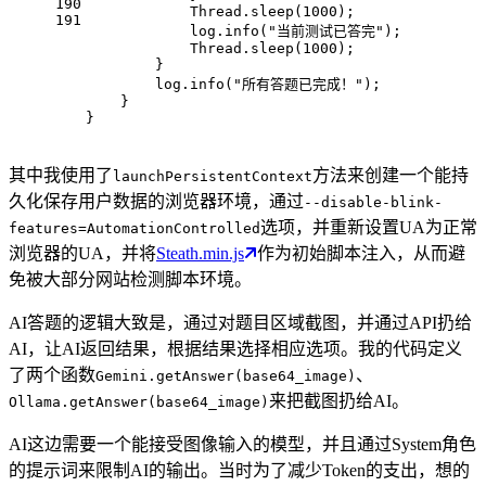
190
            Thread.sleep(
1000
);
191
            log.info(
"当前测试已答完"
);
            Thread.sleep(
1000
);
        }
        log.info(
"所有答题已完成！"
);
    }
}
其中我使用了
方法来创建一个能持
launchPersistentContext
久化保存用户数据的浏览器环境，通过
--disable-blink-
选项，并重新设置UA为正常
features=AutomationControlled
浏览器的UA，并将
Steath.min.js
作为初始脚本注入，从而避
免被大部分网站检测脚本环境。
AI答题的逻辑大致是，通过对题目区域截图，并通过API扔给
AI，让AI返回结果，根据结果选择相应选项。我的代码定义
了两个函数
、
Gemini.getAnswer(base64_image)
来把截图扔给AI。
Ollama.getAnswer(base64_image)
AI这边需要一个能接受图像输入的模型，并且通过System角色
的提示词来限制AI的输出。当时为了减少Token的支出，想的