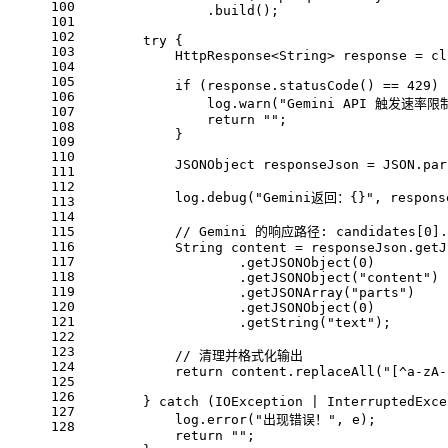
100
                .build();
101
102
try
 {
103
            HttpResponse<String> response = cl
104
105
if
 (response.statusCode() == 
429
) 
106
                log.warn(
"Gemini API 触发速
107
return
""
;
108
            }
109
110
JSONObject
responseJson
=
 JSON.par
111
112
            log.debug(
"Gemini返回：{}"
, respons
113
114
115
// Gemini 的响应路径: candidates[0].c
116
String
content
=
 responseJson.getJ
117
                    .getJSONObject(
0
)
118
                    .getJSONObject(
"content"
)
119
                    .getJSONArray(
"parts"
)
120
                    .getJSONObject(
0
)
121
                    .getString(
"text"
);
122
123
// 清理并格式化输出
124
return
 content.replaceAll(
"[^a-zA-
125
126
        } 
catch
 (IOException | InterruptedExce
127
            log.error(
"出现错误！"
, e);
128
return
""
;