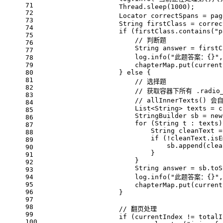
71
                    Thread.sleep(
1000
);
72
Locator
correctSpans
=
 pag
73
String
firstClass
=
 correc
74
if
 (firstClass.contains(
"p
75
// 判断题
76
String
answer
=
 firstC
77
                        log.info(
"此题答案：{}"
,
78
79
                        chapterMap.put(current
80
                    } 
else
 {
81
// 选择题
82
// 获取容器下所有 .radio
83
// allInnerTexts() 会
84
                        List<String> texts = c
85
StringBuilder
sb
=
new
86
for
 (String t : texts)
87
String
cleanText
=
88
if
 (!cleanText.isE
89
                                sb.append(clea
90
                            }
91
                        }
92
String
answer
=
 sb.toS
93
94
                        log.info(
"此题答案：{}"
,
95
                        chapterMap.put(current
96
                    }
97
98
// 翻页处理
99
if
 (currentIndex != totalI
100