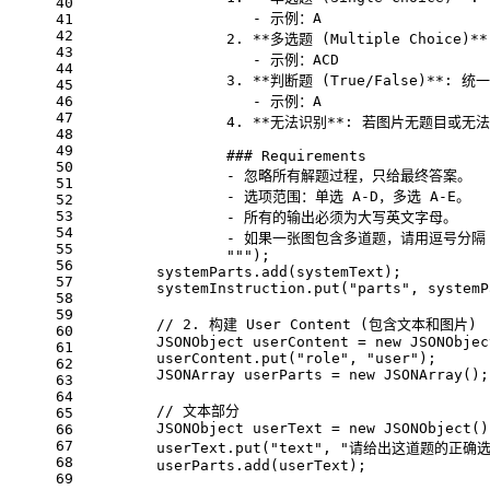
40
                   - 示例：A
41
42
                2. **多选题 (Multiple Ch
43
                   - 示例：ACD
44
                3. **判断题 (True/False)*
45
46
                   - 示例：A
47
                4. **无法识别**: 若图片无题目或
48
49
                ### Requirements
50
                - 忽略所有解题过程，只给最终答案。
51
                - 选项范围：单选 A-D，多选 A-E。
52
53
                - 所有的输出必须为大写英文字母。
54
                - 如果一张图包含多道题，请用逗号分隔
55
                """
);
56
        systemParts.add(systemText);
57
        systemInstruction.put(
"parts"
, systemP
58
59
// 2. 构建 User Content (包含文本和图片)
60
JSONObject
userContent
=
new
JSONObjec
61
        userContent.put(
"role"
, 
"user"
);
62
JSONArray
userParts
=
new
JSONArray
();
63
64
// 文本部分
65
JSONObject
userText
=
new
JSONObject
()
66
67
        userText.put(
"text"
, 
"请给出这道题的正确
68
        userParts.add(userText);
69