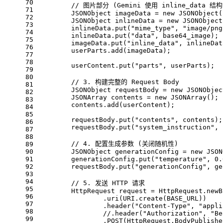
70
// 图片部分 (Gemini 使用 inline_data 结构
71
JSONObject
imageData
=
new
JSONObject
(
72
JSONObject
inlineData
=
new
JSONObject
73
        inlineData.put(
"mime_type"
, 
"image/png
74
        inlineData.put(
"data"
, base64_image);
75
        imageData.put(
"inline_data"
, inlineDat
76
        userParts.add(imageData);
77
78
        userContent.put(
"parts"
, userParts);
79
80
// 3. 构建完整的 Request Body
81
JSONObject
requestBody
=
new
JSONObjec
82
JSONArray
contents
=
new
JSONArray
();
83
        contents.add(userContent);
84
85
        requestBody.put(
"contents"
, contents);
86
        requestBody.put(
"system_instruction"
, 
87
88
// 4. 配置生成参数 (关闭随机性)
89
90
JSONObject
generationConfig
=
new
JSON
91
        generationConfig.put(
"temperature"
, 
0.
92
        requestBody.put(
"generationConfig"
, ge
93
94
// 5. 发送 HTTP 请求
95
HttpRequest
request
=
 HttpRequest.newB
96
                .uri(URI.create(BASE_URL))
97
                .header(
"Content-Type"
, 
"appli
98
//.header("Authorization", "Be
99
                .POST(HttpRequest.BodyPublishe