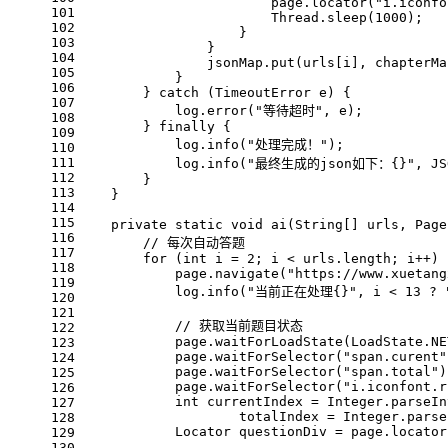
                        page.locator(
"i.iconfo
101
                        Thread.sleep(
1000
);
102
                    }
103
                }
104
                jsonMap.put(urls[i], chapterMa
105
            }
106
        } 
catch
 (TimeoutError e) {
107
            log.error(
"等待超时"
, e);
108
        } 
finally
 {
109
            log.info(
"处理完成！"
);
110
111
            log.info(
"最终生成的json如下：{}"
, JS
112
        }
113
    }
114
115
private
static
void
ai
(String[] urls, Page
116
// 每次自动答题
117
for
 (
int
i
=
2
; i < urls.length; i++) 
118
            page.navigate(
"https://www.xuetang
119
            log.info(
"当前正在处理{}"
, i < 
13
 ? 
120
121
// 获取当前题目状态
122
            page.waitForLoadState(LoadState.NE
123
            page.waitForSelector(
"span.curent"
124
            page.waitForSelector(
"span.total"
)
125
            page.waitForSelector(
"i.iconfont.r
126
int
currentIndex
=
 Integer.parseIn
127
                    totalIndex = Integer.parse
128
Locator
questionDiv
=
 page.locator
129
130