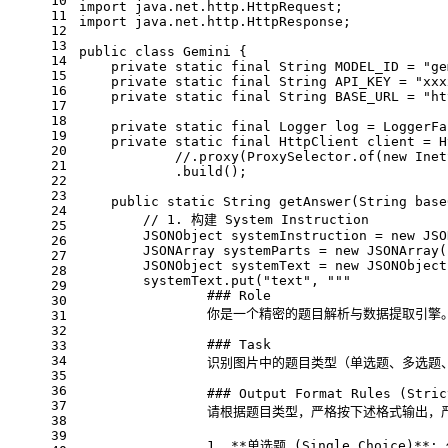
10
import
 java.net.http.HttpRequest;
11
import
 java.net.http.HttpResponse;
12
13
public
class
Gemini
 {
14
private
static
final
String
MODEL_ID
=
"ge
15
private
static
final
String
API_KEY
=
"xxx
16
private
static
final
String
BASE_URL
=
"ht
17
18
private
static
final
Logger
log
=
 LoggerFa
19
private
static
final
HttpClient
client
=
 H
20
//.proxy(ProxySelector.of(new Inet
21
            .build();
22
23
public
static
 String 
getAnswer
(String base
24
// 1. 构建 System Instruction
25
JSONObject
systemInstruction
=
new
JSO
26
JSONArray
systemParts
=
new
JSONArray
(
27
JSONObject
systemText
=
new
JSONObject
28
        systemText.put(
"text"
, 
"""
29
                ### Role
30
                你是一个精密的题目解析与数据提取引擎
31
32
                ### Task
33
34
                识别图片中的题目类型（单选题、
35
36
                ### Output Format Rules (Stric
37
                请根据题目类型，严格按下述格式输
38
39
                1. **单选题 (Single Choice)