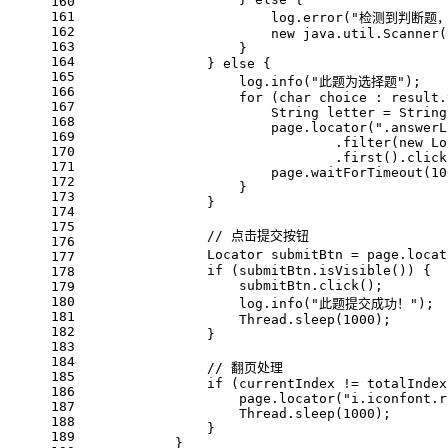
160
161
                        log.error(
"检测到判断题
162
new
java
.util.Scanner(
163
                    }
164
                } 
else
 {
165
                    log.info(
"此题为选择题"
);
166
for
 (
char
 choice : result.
167
String
letter
=
 String
168
                        page.locator(
".answerL
169
                                .filter(
new
Lo
170
                                .first().click
171
                        page.waitForTimeout(
10
172
                    }
173
                }
174
175
// 点击提交按钮
176
Locator
submitBtn
=
 page.locat
177
if
 (submitBtn.isVisible()) {
178
                    submitBtn.click();
179
180
                    log.info(
"此题提交成功！"
);
181
                    Thread.sleep(
1000
);
182
                }
183
184
// 翻页处理
185
if
 (currentIndex != totalIndex
186
                    page.locator(
"i.iconfont.r
187
                    Thread.sleep(
1000
);
188
                }
189
            }