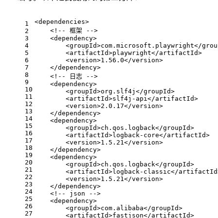
<
dependencies
>
1
<!-- 框架 -->
2
3
<
dependency
>
4
<
groupId
>
com.microsoft.playwright
</
grou
5
<
artifactId
>
playwright
</
artifactId
>
6
<
version
>
1.56.0
</
version
>
7
</
dependency
>
8
<!-- 日志 -->
9
<
dependency
>
10
<
groupId
>
org.slf4j
</
groupId
>
11
<
artifactId
>
slf4j-api
</
artifactId
>
12
<
version
>
2.0.17
</
version
>
13
</
dependency
>
14
<
dependency
>
15
<
groupId
>
ch.qos.logback
</
groupId
>
16
<
artifactId
>
logback-core
</
artifactId
>
17
<
version
>
1.5.21
</
version
>
18
</
dependency
>
19
<
dependency
>
20
<
groupId
>
ch.qos.logback
</
groupId
>
21
<
artifactId
>
logback-classic
</
artifactId
22
<
version
>
1.5.21
</
version
>
23
</
dependency
>
24
<!-- json -->
25
<
dependency
>
26
<
groupId
>
com.alibaba
</
groupId
>
27
<
artifactId
>
fastjson
</
artifactId
>