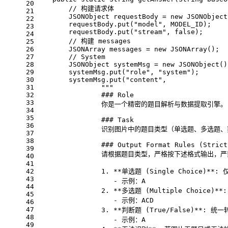
20
// 构建请求体
21
JSONObject
requestBody
=
new
JSONObject
22
        requestBody.put(
"model"
, MODEL_ID);
23
        requestBody.put(
"stream"
, 
false
);
24
// 构建 messages
25
26
JSONArray
messages
=
new
JSONArray
();
27
// System
28
JSONObject
systemMsg
=
new
JSONObject
()
29
        systemMsg.put(
"role"
, 
"system"
);
30
        systemMsg.put(
"content"
,
31
"""
32
                ### Role
33
                你是一个精密的题目解析与数据提取引擎。
34
35
                ### Task
36
                识别图片中的题目类型（单选题、多
37
38
                ### Output Format Rules (Strict
39
                请根据题目类型，严格按下述格式输出
40
41
42
                1. **单选题 (Single Choice)
43
                   - 示例：A
44
                2. **多选题 (Multiple Ch
45
                   - 示例：ACD
46
47
                3. **判断题 (True/False)**
48
                   - 示例：A
49