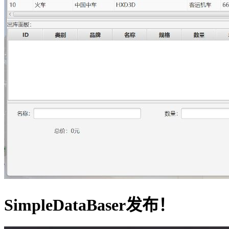
SimpleDataBaser发布！