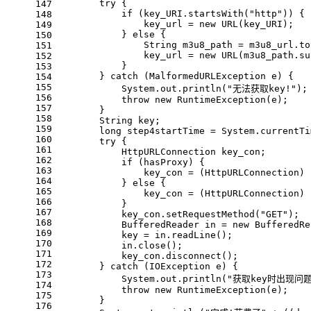
try
 {
147
if
 (key_URI.startsWith(
"http"
)) {
148
                key_url = 
new
URL
(key_URI);
149
            } 
else
 {
150
String
m3u8_path
=
 m3u8_url.to
151
                key_url = 
new
URL
(m3u8_path.su
152
            }
153
        } 
catch
 (MalformedURLException e) {
154
155
            System.out.println(
"无法获取key!"
);
156
throw
new
RuntimeException
(e);
157
        }
158
        String key;
159
long
step4startTime
=
 System.currentTi
160
try
 {
161
            HttpURLConnection key_con;
162
if
 (hasProxy) {
163
                key_con = (HttpURLConnection) 
164
            } 
else
 {
165
                key_con = (HttpURLConnection) 
166
            }
167
            key_con.setRequestMethod(
"GET"
);
168
BufferedReader
in
=
new
BufferedRe
169
            key = in.readLine();
170
            in.close();
171
            key_con.disconnect();
172
        } 
catch
 (IOException e) {
173
            System.out.println(
"获取key时出现问题
174
throw
new
RuntimeException
(e);
175
        }
176