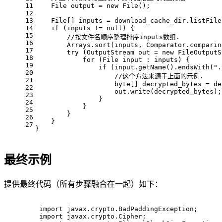
11
File
output
=
new
File
();
12
13
    File[] inputs = download_cache_dir.listFile
14
if
 (inputs != 
null
) {
15
//按文件名顺序整理排序inputs数组.
16
        Arrays.sort(inputs, Comparator.comparin
17
try
 (
OutputStream
out
=
new
FileOutputS
18
for
 (File input : inputs) {
19
if
 (input.getName().endsWith(
".
20
//这个方法来源于上面的示例.
21
byte
[] decrypted_bytes = de
22
                    out.write(decrypted_bytes);
23
                }
24
            }
25
        }
26
    }
27
}
最终示例
提供最终代码（所有步骤融合在一起）如下：
import
 javax.crypto.BadPaddingException;
import
 javax.crypto.Cipher;