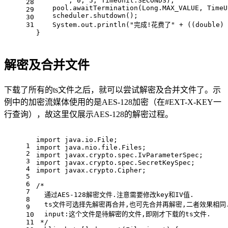
        , 
0
, 
5
, TimeUnit.SECONDS);
28
    pool.awaitTermination(Long.MAX_VALUE, TimeU
29
    scheduler.shutdown();
30
31
    System.out.println(
"完成!花费了"
 + ((
double
) 
}
解密及合并文件
下载了所有的ts文件之后，就可以尝试解密及合并文件了。示
例中的加密流媒体使用的是AES-128加密（在#EXT-X-KEY一
行查询），故这里仅展示AES-128的解密过程。
import
 java.io.File;
1
import
 java.nio.file.Files;
2
import
 javax.crypto.spec.IvParameterSpec;
3
import
 javax.crypto.spec.SecretKeySpec;
4
import
 javax.crypto.Cipher;
5
6
/*
7
  通过AES-128解密文件.注意需要修改key和IV值.
8
  ts文件可选择先解密再合并,也可先合并再解密,二者效果相同
9
  input:这个文件是待解密的文件,即刚才下载的ts文件.
10
11
 */