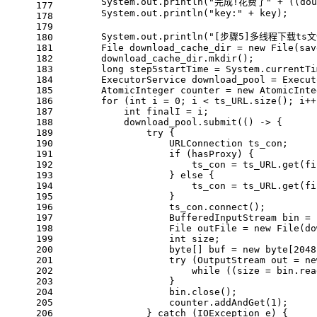
        System.out.println(
"完成!花费了"
 + ((
dou
177
        System.out.println(
"key:"
 + key);
178
179
        System.out.println(
"[步骤5]多线程下载ts文
180
181
File
download_cache_dir
=
new
File
(sav
182
        download_cache_dir.mkdir();
183
long
step5startTime
=
 System.currentTi
184
ExecutorService
download_pool
=
 Execut
185
AtomicInteger
counter
=
new
AtomicInte
186
for
 (
int
i
=
0
; i < ts_URL.size(); i++
187
int
finalI
=
 i;
188
            download_pool.submit(() -> {
189
try
 {
190
                    URLConnection ts_con;
191
if
 (hasProxy) {
192
                        ts_con = ts_URL.get(fi
193
                    } 
else
 {
194
                        ts_con = ts_URL.get(fi
195
                    }
196
                    ts_con.connect();
197
BufferedInputStream
bin
=
198
File
outFile
=
new
File
(do
199
int
 size;
200
byte
[] buf = 
new
byte
[
2048
201
try
 (
OutputStream
out
=
ne
202
while
 ((size = bin.rea
203
                    }
204
                    bin.close();
205
                    counter.addAndGet(
1
);
206
                } 
catch
 (IOException e) {