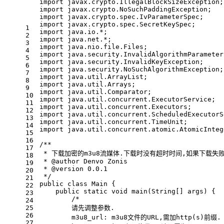
import
 javax.crypto.IllegalBlockSizeException;
import
 javax.crypto.NoSuchPaddingException;
import
 javax.crypto.spec.IvParameterSpec;
import
 javax.crypto.spec.SecretKeySpec;
1
import
 java.io.*;
2
import
 java.net.*;
3
import
 java.nio.file.Files;
4
import
 java.security.InvalidAlgorithmParameter
5
import
 java.security.InvalidKeyException;
6
import
 java.security.NoSuchAlgorithmException;
7
import
 java.util.ArrayList;
8
import
 java.util.Arrays;
9
import
 java.util.Comparator;
10
import
 java.util.concurrent.ExecutorService;
11
import
 java.util.concurrent.Executors;
12
import
 java.util.concurrent.ScheduledExecutorS
13
import
 java.util.concurrent.TimeUnit;
14
import
 java.util.concurrent.atomic.AtomicInteg
15
16
/**
17
 * 下载加密的m3u8流媒体.下载时没有超时时间,如果下载失
18
 * 
@author
 Denvo Zonis
19
 * 
@version
 0.0.1
20
 */
21
public
class
Main
 {
22
public
static
void
main
(String[] args)
 {
23
/*
24
25
        请先调整参数.
26
        m3u8_url: m3u8文件的URL,需加http(s)前缀.
27