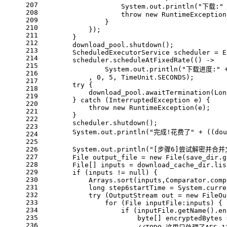
207
                    System.out.println(
"下载:"
208
throw
new
RuntimeException
209
                }
210
            });
211
        }
212
        download_pool.shutdown();
213
ScheduledExecutorService
scheduler
=
 E
214
        scheduler.scheduleAtFixedRate(() -> 
215
                System.out.println(
"下载进度:"
 
216
            , 
0
, 
5
, TimeUnit.SECONDS);
217
try
 {
218
            download_pool.awaitTermination(Lon
219
        } 
catch
 (InterruptedException e) {
220
throw
new
RuntimeException
(e);
221
        }
222
        scheduler.shutdown();
223
        System.out.println(
"完成!花费了"
 + ((
dou
224
225
226
        System.out.println(
"[步骤6]尝试解密并合并文
227
File
output_file
=
new
File
(save_dir.g
228
        File[] inputs = download_cache_dir.lis
229
if
 (inputs != 
null
) {
230
            Arrays.sort(inputs,Comparator.comp
231
long
step6startTime
=
 System.curre
232
try
 (
OutputStream
out
=
new
FileOu
233
for
 (File inputFile:inputs) {
234
if
 (inputFile.getName().en
235
byte
[] encryptedBytes 
236