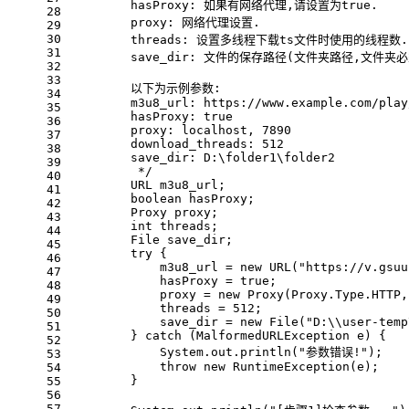
        hasProxy: 如果有网络代理,请设置为true.
28
        proxy: 网络代理设置.
29
30
        threads: 设置多线程下载ts文件时使用的线程数.
31
        save_dir: 文件的保存路径(文件夹路径,文
32
33
        以下为示例参数:
34
        m3u8_url: https://www.example.com/play
35
        hasProxy: true
36
        proxy: localhost, 7890
37
        download_threads: 512
38
        save_dir: D:\folder1\folder2
39
         */
40
        URL m3u8_url;
41
boolean
 hasProxy;
42
        Proxy proxy;
43
int
 threads;
44
        File save_dir;
45
try
 {
46
            m3u8_url = 
new
URL
(
"https://v.gsuu
47
            hasProxy = 
true
;
48
            proxy = 
new
Proxy
(Proxy.Type.HTTP,
49
            threads = 
512
;
50
            save_dir = 
new
File
(
"D:\\user-temp
51
        } 
catch
 (MalformedURLException e) {
52
            System.out.println(
"参数错误!"
);
53
throw
new
RuntimeException
(e);
54
        }
55
56
57