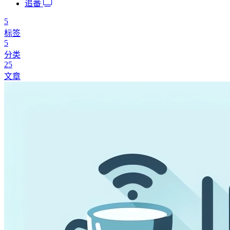
追番
5
标签
5
分类
25
文章