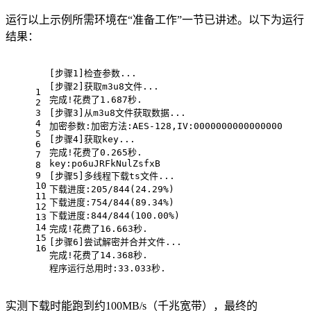
运行以上示例所需环境在“准备工作”一节已讲述。以下为运行
结果：
[步骤1]检查参数...
[步骤2]获取m3u8文件...
1
完成!花费了1.687秒.
2
3
[步骤3]从m3u8文件获取数据...
4
加密参数:加密方法:AES-128,IV:0000000000000000
5
[步骤4]获取key...
6
完成!花费了0.265秒.
7
key:po6uJRFkNulZsfxB
8
9
[步骤5]多线程下载ts文件...
10
下载进度:205/844(24.29%)
11
下载进度:754/844(89.34%)
12
下载进度:844/844(100.00%)
13
14
完成!花费了16.663秒.
15
[步骤6]尝试解密并合并文件...
16
完成!花费了14.368秒.
程序运行总用时:33.033秒.
实测下载时能跑到约100MB/s（千兆宽带），最终的