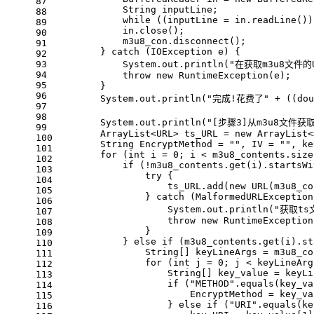
87
            String inputLine;
88
while
 ((inputLine = in.readLine())
89
            in.close();
90
            m3u8_con.disconnect();
91
        } 
catch
 (IOException e) {
92
93
            System.out.println(
"在获取m3u8文件的
94
throw
new
RuntimeException
(e);
95
        }
96
        System.out.println(
"完成!花费了"
 + ((
dou
97
98
        System.out.println(
"[步骤3]从m3u8文件获取
99
        ArrayList<URL> ts_URL = 
new
ArrayList
<
100
String
EncryptMethod
=
""
, IV = 
""
, ke
101
for
 (
int
i
=
0
; i < m3u8_contents.size
102
if
 (!m3u8_contents.get(i).startsWi
103
try
 {
104
                    ts_URL.add(
new
URL
(m3u8_co
105
                } 
catch
 (MalformedURLException
106
                    System.out.println(
"获取ts
107
throw
new
RuntimeException
108
                }
109
            } 
else
if
 (m3u8_contents.get(i).st
110
                String[] keyLineArgs = m3u8_co
111
for
 (
int
j
=
0
; j < keyLineArg
112
                    String[] key_value = keyLi
113
if
 (
"METHOD"
.equals(key_va
114
                        EncryptMethod = key_va
115
                    } 
else
if
 (
"URI"
.equals(ke
116