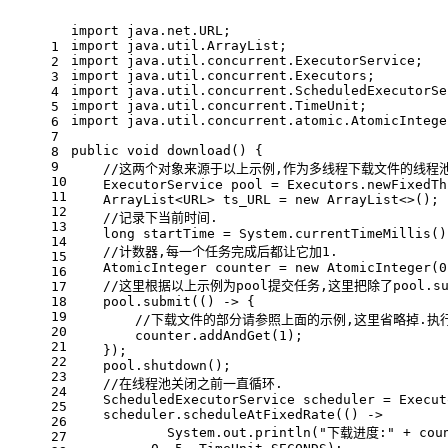
import
 java.net.URL;
import
 java.util.ArrayList;
1
import
 java.util.concurrent.ExecutorService;
2
import
 java.util.concurrent.Executors;
3
import
 java.util.concurrent.ScheduledExecutorSe
4
import
 java.util.concurrent.TimeUnit;
5
import
 java.util.concurrent.atomic.AtomicIntege
6
7
public
void
download
()
 {
8
9
//这两个对象来源于以上示例,作为多线程下载文件的线程池
10
ExecutorService
pool
=
 Executors.newFixedTh
11
    ArrayList<URL> ts_URL = 
new
ArrayList
<>();
12
//记录下当前时间.
13
long
startTime
=
 System.currentTimeMillis()
14
//计数器,每一个任务完成后都让它加1.
15
AtomicInteger
counter
=
new
AtomicInteger
(
0
16
//这里根据以上示例为pool提交任务,这里把除了pool.su
17
18
    pool.submit(() -> {
19
//下载文件的部分请参照上面的示例,这里省略掉.执
20
        counter.addAndGet(
1
);
21
    });
22
    pool.shutdown();
23
//在线程池关闭之前一直循环.
24
ScheduledExecutorService
scheduler
=
 Execut
25
    scheduler.scheduleAtFixedRate(() ->
26
            System.out.println(
"下载进度:"
 + cou
27