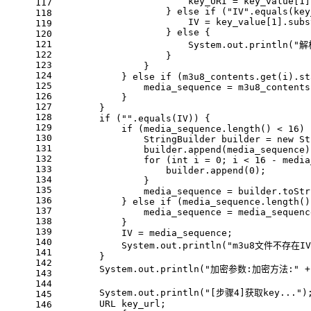
                        key_URI = key_value[
1
]
117
                    } 
else
if
 (
"IV"
.equals(key
118
                        IV = key_value[
1
].subs
119
                    } 
else
 {
120
121
                        System.out.println(
"解
122
                    }
123
                }
124
            } 
else
if
 (m3u8_contents.get(i).st
125
                media_sequence = m3u8_contents
126
            }
127
        }
128
if
 (
""
.equals(IV)) {
129
if
 (media_sequence.length() < 
16
) 
130
StringBuilder
builder
=
new
St
131
                builder.append(media_sequence)
132
for
 (
int
i
=
0
; i < 
16
 - media
133
                    builder.append(
0
);
134
                }
135
                media_sequence = builder.toStr
136
            } 
else
if
 (media_sequence.length()
137
                media_sequence = media_sequenc
138
            }
139
            IV = media_sequence;
140
            System.out.println(
"m3u8文件不存在IV
141
        }
142
        System.out.println(
"加密参数:加密方法:"
 +
143
144
        System.out.println(
"[步骤4]获取key..."
)
145
        URL key_url;
146