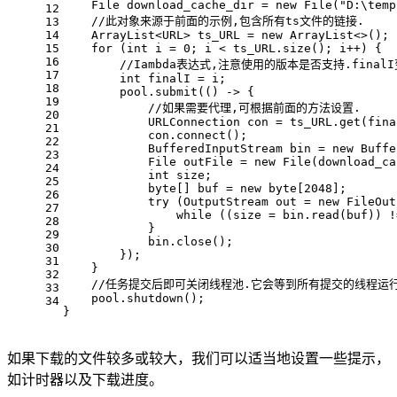
File
download_cache_dir
=
new
File
(
"D:\temp
12
//此对象来源于前面的示例,包含所有ts文件的链接.
13
14
    ArrayList<URL> ts_URL = 
new
ArrayList
<>();
15
for
 (
int
i
=
0
; i < ts_URL.size(); i++) {
16
//Iambda表达式,注意使用的版本是否支持.fin
17
int
finalI
=
 i;
18
        pool.submit(() -> {
19
//如果需要代理,可根据前面的方法设置.
20
URLConnection
con
=
 ts_URL.get(fina
21
            con.connect();
22
BufferedInputStream
bin
=
new
Buffe
23
File
outFile
=
new
File
(download_ca
24
int
 size;
25
byte
[] buf = 
new
byte
[
2048
];
26
try
 (
OutputStream
out
=
new
FileOut
27
while
 ((size = bin.read(buf)) !
28
            }
29
            bin.close();
30
        });
31
    }
32
//任务提交后即可关闭线程池.它会等到所有提交的线程运
33
    pool.shutdown();
34
}
如果下载的文件较多或较大，我们可以适当地设置一些提示，
如计时器以及下载进度。