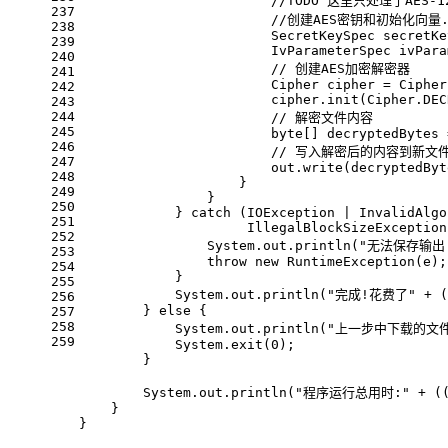
//TODO 这里只处理了AES
237
//创建AES密钥和初始化向量
238
SecretKeySpec
secretKe
239
IvParameterSpec
ivPara
240
// 创建AES加密解密器
241
Cipher
cipher
=
 Cipher
242
                        cipher.init(Cipher.DEC
243
244
// 解密文件内容
245
byte
[] decryptedBytes 
246
// 写入解密后的内容到新文
247
                        out.write(decryptedByt
248
                    }
249
                }
250
            } 
catch
 (IOException | InvalidAlgo
251
                     IllegalBlockSizeException
252
                System.out.println(
"无法保存输出
253
throw
new
RuntimeException
(e);
254
            }
255
            System.out.println(
"完成!花费了"
 + (
256
        } 
else
 {
257
258
            System.out.println(
"上一步中下载的文件
259
            System.exit(
0
);
        }
        System.out.println(
"程序运行总用时:"
 + (
    }
}