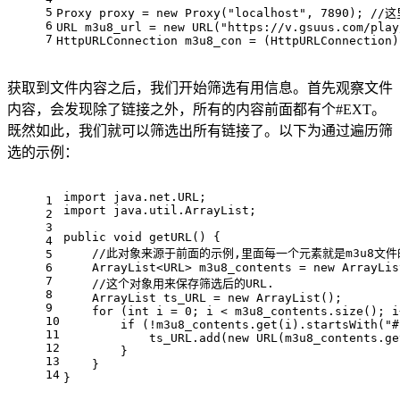
5
Proxy
proxy
=
new
Proxy
(
"localhost"
, 
7890
); 
//
6
URL
m3u8_url
=
new
URL
(
"https://v.gsuus.com/play
7
HttpURLConnection
m3u8_con
=
 (HttpURLConnection)
获取到文件内容之后，我们开始筛选有用信息。首先观察文件
内容，会发现除了链接之外，所有的内容前面都有个#EXT。
既然如此，我们就可以筛选出所有链接了。以下为通过遍历筛
选的示例：
import
 java.net.URL;
1
import
 java.util.ArrayList;
2
3
public
void
getURL
()
 {
4
//此对象来源于前面的示例,里面每一个元素就是m3u8文件
5
6
    ArrayList<URL> m3u8_contents = 
new
ArrayLis
7
//这个对象用来保存筛选后的URL.
8
ArrayList
ts_URL
=
new
ArrayList
();
9
for
 (
int
i
=
0
; i < m3u8_contents.size(); i
10
if
 (!m3u8_contents.get(i).startsWith(
"#
11
            ts_URL.add(
new
URL
(m3u8_contents.ge
12
        }
13
    }
14
}