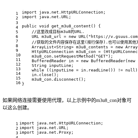
import
 java.net.HttpURLConnection;
1
import
 java.net.URL;
2
3
public
void
get_m3u8_content
()
 {
4
//这里改成目标m3u8的URL.
5
6
URL
m3u8_url
=
new
URL
(
"https://v.gsuus.com
7
//获取的文件内容保存在这里(按行保存).也可以使用其他方
8
    ArrayList<String> m3u8_contents = 
new
Array
9
HttpURLConnection
m3u8_con
=
 (HttpURLConnec
10
    m3u8_con.setRequestMethod(
"GET"
);
11
BufferedReader
in
=
new
BufferedReader
(
new
12
    String inputLine;
13
while
 ((inputLine = in.readLine()) != 
null
)
14
    in.close();
15
    m3u8_con.disconnect();
16
}
如果网络连接需要使用代理，以上示例中的m3u8_con对象可
以这么创建。
import
 java.net.HttpURLConnection;
1
import
 java.net.URL;
2
import
 java.net.Proxy;
3
4