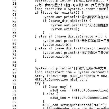
        System.out.println(
"[步骤1]检查参数..."
)
58
//每一步都设置了计时器,可以统计每一步花费的时
59
long
startTime
=
 System.currentTimeMil
60
if
 (!save_dir.exists()) {
61
            System.out.println(
"输出目录不存在!自
62
if
 (!save_dir.mkdirs()) {
63
                System.out.println(
"无法创建目录
64
65
                System.exit(
0
);
66
            }
67
        } 
else
if
 (!save_dir.isDirectory()) {
68
            System.out.println(
"参数设置的输出目录
69
            System.exit(
0
);
70
        } 
else
if
 (save_dir.listFiles().length
71
            System.out.println(
"指定的输出目录内
72
            System.exit(
0
);
73
        }
74
75
        System.out.println(
"[步骤2]获取m3u8文件.
76
long
step2startTime
=
 System.currentTi
77
        ArrayList<String> m3u8_contents = 
new
78
        HttpURLConnection m3u8_con;
79
try
 {
80
if
 (hasProxy) {
81
                m3u8_con = (HttpURLConnection)
82
            } 
else
 {
83
                m3u8_con = (HttpURLConnection)
84
            }
85
            m3u8_con.setRequestMethod(
"GET"
);
86
BufferedReader
in
=
new
BufferedRe