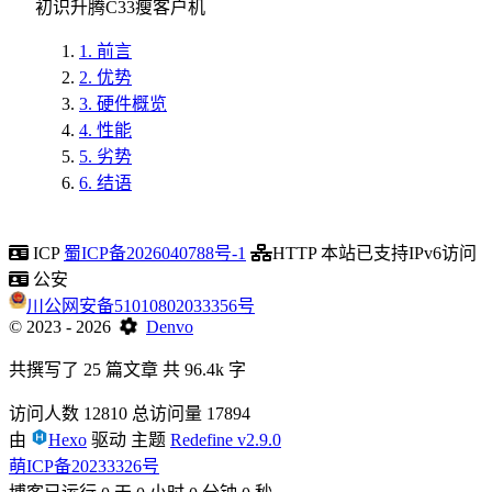
初识升腾C33瘦客户机
1.
前言
2.
优势
3.
硬件概览
4.
性能
5.
劣势
6.
结语
ICP
蜀ICP备2026040788号-1
HTTP
本站已支持IPv6访问
公安
川公网安备51010802033356号
©
2023
- 2026
Denvo
共撰写了 25 篇文章
共 96.4k 字
访问人数
12810
总访问量
17894
由
Hexo
驱动
主题
Redefine v2.9.0
萌ICP备20233326号