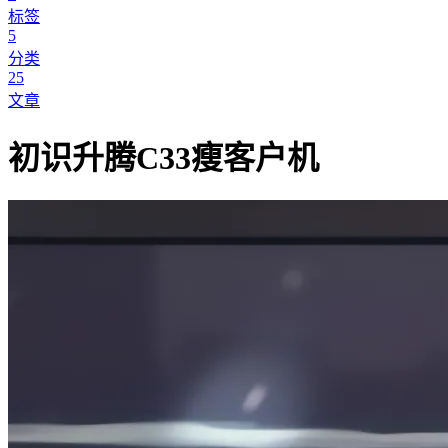
标签
5
分类
25
文章
初识升腾C33瘦客户机