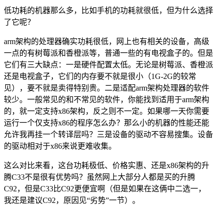
低功耗的机器那么多，比如手机的功耗就很低，但为什么选择
了它呢？
arm架构的处理器确实功耗很低，网上也有相关的设备，高级
一点的有树莓派和香橙派等，普通一些的有电视盒子的。但是
它们有三大缺点：一是硬件配置太低。无论是树莓派、香橙派
还是电视盒子，它们的内存要不就是很小（1G-2G的较常
见），要不就是卖得特别贵。二是适配arm架构处理器的软件
较少。一般常见的和不常见的软件，你能找到适用于arm架构
的，就一定支持x86架构，反之则不一定。如果哪一天你需要
运行一个仅支持x86的程序怎么办？那么小的机器的性能还能
允许我再挂一个转译层吗？三是设备的驱动不容易搜集。设备
的驱动相对于x86来说更难收集。
这么对比来看，这台功耗极低、价格实惠、还是x86架构的升
腾C33不是很有优势吗？虽然网上大部分人都是买的升腾
C92，但是C33比C92更便宜啊（但是如果在这俩中二选一，
我还是建议C92，原因见“劣势”一节）。